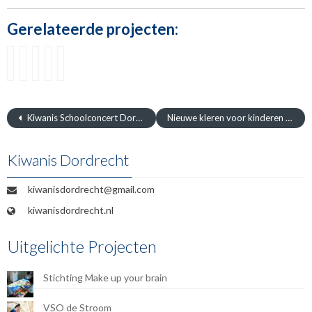
Gerelateerde projecten:
Project
Het
Troostberen
Een
Project
2021
Waterwiel
kooklokaal
2024
–
voor
–
Logeerhuis
de
Sportkleding
ASVZ
Bleyburghschool
Kiwanis Schoolconcert Dordrecht
Nieuwe kleren voor kinderen uit Rusland
Kiwanis Dordrecht
kiwanisdordrecht@gmail.com
kiwanisdordrecht.nl
Uitgelichte Projecten
Stichting Make up your brain
VSO de Stroom