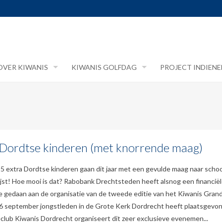
OVER KIWANIS
KIWANIS GOLFDAG
PROJECT INDIENE
t Dordtse kinderen (met knorrende maag)
5 extra Dordtse kinderen gaan dit jaar met een gevulde maag naar scho
jst! Hoe mooi is dat? Rabobank Drechtsteden heeft alsnog een financië
e gedaan aan de organisatie van de tweede editie van het Kiwanis Gran
 6 september jongstleden in de Grote Kerk Dordrecht heeft plaatsgevo
club Kiwanis Dordrecht organiseert dit zeer exclusieve evenemen...