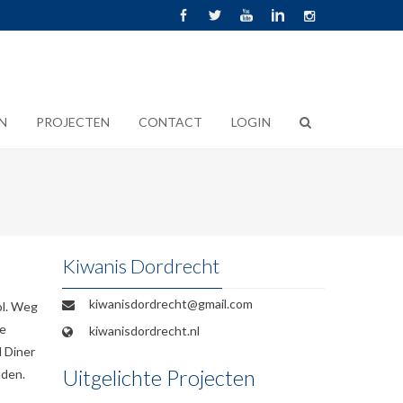
N
PROJECTEN
CONTACT
LOGIN
Kiwanis Dordrecht
kiwanisdordrecht@gmail.com
ol. Weg
le
kiwanisdordrecht.nl
d Diner
Uitgelichte Projecten
nden.