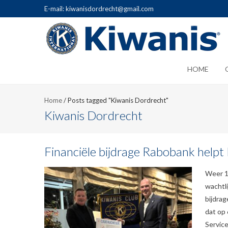
E-mail: kiwanisdordrecht@gmail.com
HOME
Home
/
Posts tagged "Kiwanis Dordrecht"
Kiwanis Dordrecht
Financiële bijdrage Rabobank help
Weer 1
wachtli
bijdrag
dat op
Service